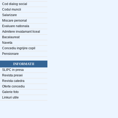
Cod dialog social
Codul muncii
Salarizare
Miscare personal
Evaluare nationala
Admitere invatamant liceal
Bacalaureat
Naveta
Concediu ingrijire copil
Pensionare
INFORMATII
SLIPC in presa
Revista presei
Revista catedra
Oferte concediu
Galerie foto
Linkuri utile