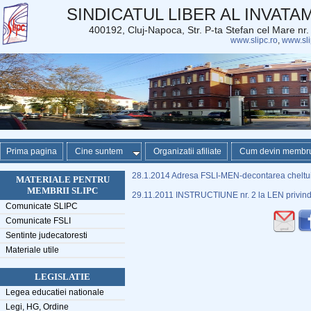
SINDICATUL LIBER AL INVAT
400192, Cluj-Napoca, Str. P-ta Stefan cel Mare nr
www.slipc.ro
,
www.sli
Prima pagina
Cine suntem
Organizatii afiliate
Cum devin membr
28.1.2014 Adresa FSLI-MEN-decontarea cheltuie
MATERIALE PENTRU
MEMBRII SLIPC
29.11.2011 INSTRUCTIUNE nr. 2 la LEN privind 
Comunicate SLIPC
Comunicate FSLI
Sentinte judecatoresti
Materiale utile
LEGISLATIE
Legea educatiei nationale
Legi, HG, Ordine