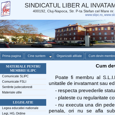
SINDICATUL LIBER AL INVAT
400192, Cluj-Napoca, Str. P-ta Stefan cel Mare nr
www.slipc.ro
,
www.sli
Prima pagina
Cine suntem
Organizatii afiliate
Cum devin membr
Cum de
MATERIALE PENTRU
MEMBRII SLIPC
Comunicate SLIPC
Poate fi membru al S.L.I.
Comunicate FSLI
unitatile de invatamant sau edu
Sentinte judecatoresti
- respecta prevederile stat
Materiale utile
- plateste cu regularitate c
LEGISLATIE
- nu executa una din ped
Legea educatiei nationale
penala, ori nu se afla sub 
Legi, HG, Ordine