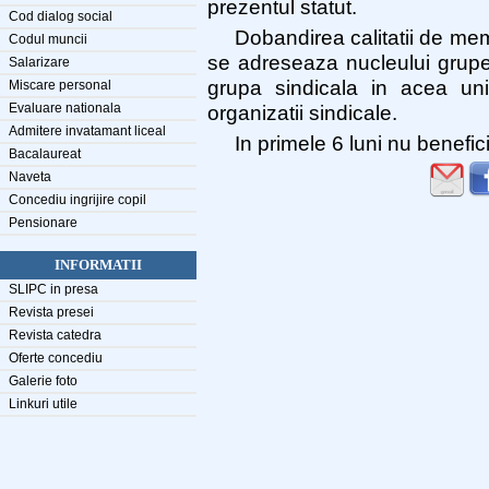
prezentul statut.
Cod dialog social
Dobandirea calitatii de me
Codul muncii
se adreseaza nucleului grupei
Salarizare
grupa sindicala in acea uni
Miscare personal
Evaluare nationala
organizatii sindicale.
Admitere invatamant liceal
In primele 6 luni nu benefic
Bacalaureat
Naveta
Concediu ingrijire copil
Pensionare
INFORMATII
SLIPC in presa
Revista presei
Revista catedra
Oferte concediu
Galerie foto
Linkuri utile