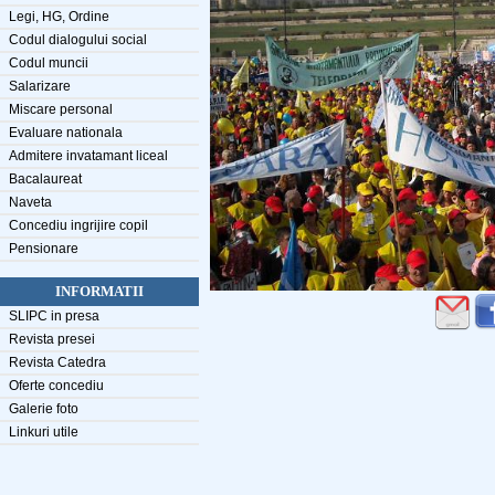
Legi, HG, Ordine
Codul dialogului social
Codul muncii
Salarizare
Miscare personal
Evaluare nationala
Admitere invatamant liceal
Bacalaureat
Naveta
Concediu ingrijire copil
Pensionare
INFORMATII
SLIPC in presa
Revista presei
Revista Catedra
Oferte concediu
Galerie foto
Linkuri utile