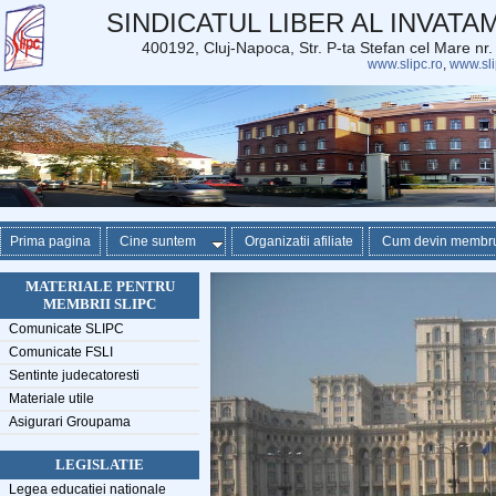
SINDICATUL LIBER AL INVAT
400192, Cluj-Napoca, Str. P-ta Stefan cel Mare nr
www.slipc.ro
,
www.sli
Prima pagina
Cine suntem
Organizatii afiliate
Cum devin membr
MATERIALE PENTRU
MEMBRII SLIPC
Comunicate SLIPC
Comunicate FSLI
Sentinte judecatoresti
Materiale utile
Asigurari Groupama
LEGISLATIE
Legea educatiei nationale